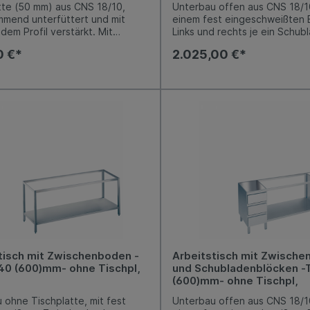
tte (50 mm) aus CNS 18/10,
Unterbau offen aus CNS 18/10
mmend unterfüttert und mit
einem fest eingeschweißten
dem Profil verstärkt. Mit
Links und rechts je ein Schub
ung 50 mm hinten.
mit 3 Kastenschubladen (GN 1
0 €*
2.025,00 €*
integrierter Griffleiste, Ausz
Edelstahl, Nutzhöhe je 150 m
Arbeitshöhe 800-850 mm, var
einstellbar. Niveauausgleich 
+10 mm möglich.
tisch mit Zwischenboden -
Arbeitstisch mit Zwisch
40 (600)mm- ohne Tischpl,
und Schubladenblöcken -
(600)mm- ohne Tischpl,
 ohne Tischplatte, mit fest
Unterbau offen aus CNS 18/10