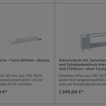
enblock mit 3
Fußboden. Arbeitshöhe 850-
hubladen (GN 1/1), mit
variabel einstellbar. Niveaua
ter Griffleiste, Auszüge aus
-5 mm / +10 mm möglich.
l, Nutzhöhe je 150 mm.
öhe 850-900 mm, variabel
bar. Niveauausgleich von -5 mm /
möglich.
atte -Tiefe 600mm- allseits
Arbeitstisch mit Zwisch
und Schubladenblock links
660 (700)mm- ohne Tischp
tte (50 mm) aus CNS 18/10,
Unterbau offen aus CNS 18/10
mmend unterfüttert und mit
einem fest eingeschweißten
dem Profil verstärkt.
Links ein Schubladenblock mit
Kastenschubladen (GN 1/1), m
0 €*
1.395,00 €*
integrierter Griffleiste, Ausz
Edelstahl, Nutzhöhe je 150 m
Arbeitshöhe 800-850 mm, var
einstellbar. Niveauausgleich 