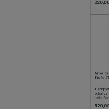
220,00
Arbeits
Tiefe 7
Tischpla
schalldä
umlaufen
offen au
520,0
eingesc