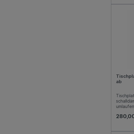
Schublad
Kastensc
integrier
Edelstah
Arbeitsh
einstell
+10 mm 
Tischpl
ab
Tischpla
schalldä
umlaufen
280,0