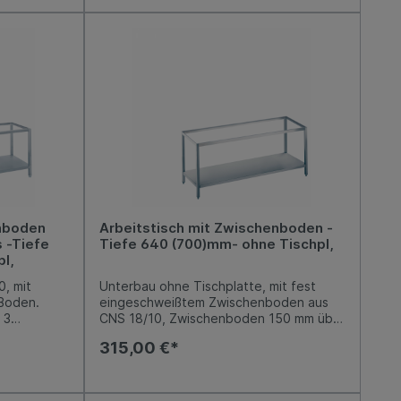
900 mm,
Kastenschubladen (GN 2/3), mit
usgleich von
integrierter Griffleiste, Auszüge aus
Edelstahl, Nutzhöhe je 150 mm.
Arbeitshöhe 850-900 mm, variabel
einstellbar. Niveauausgleich von -5 mm /
+10 mm möglich.
enboden
Arbeitstisch mit Zwischenboden -
 -Tiefe
Tiefe 640 (700)mm- ohne Tischpl,
l,
, mit
Unterbau ohne Tischplatte, mit fest
 Boden.
eingeschweißtem Zwischenboden aus
 3
CNS 18/10, Zwischenboden 150 mm über
it
Fußboden. Arbeitshöhe 800-850 mm,
315,00 €*
üge aus
variabel einstellbar. Niveauausgleich von
m.
-5 mm / +10 mm möglich.
iabel
von -5 mm /