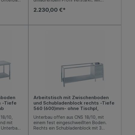
t
Aufkantung hinten 50 mm. Unterbau
2.230,00 €*
oden, 150
offen aus CNS 18/10, mit einem fest
öhe 850-
eingeschweißten Boden. Links und
rechts je ein Schubladenblock mit 3
 +10 mm
Kastenschubladen (GN 1/1), mit
integrierter Griffleiste, Auszüge aus
Edelstahl, Nutzhöhe je 150 mm.
Arbeitshöhe 850-900 mm, variabel
einstellbar. Niveauausgleich von -5 mm /
+10 mm möglich.
enboden
Arbeitstisch mit Zwischenboden
 -Tiefe
und Schubladenblock rechts -Tiefe
ab
560 (600)mm- ohne Tischpl,
18/10,
Unterbau offen aus CNS 18/10, mit
nd mit
einem fest eingeschweißten Boden.
. Unterbau
Rechts ein Schubladenblock mit 3
em fest
Kastenschubladen (GN 2/3), mit