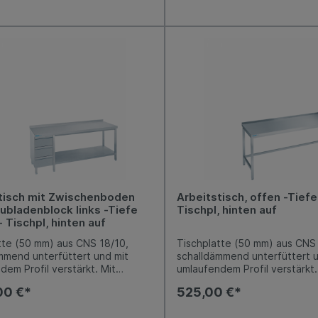
 Fußboden. Arbeitshöhe 850-
eingeschweißten Boden. Link
ariabel einstellbar.
rechts je ein Schubladenblock
sgleich von -5 mm / +10 mm
Kastenschubladen (GN 2/3), 
h.
integrierter Griffleiste, Ausz
Edelstahl, Nutzhöhe je 150 m
Arbeitshöhe 850-900 mm, var
einstellbar. Niveauausgleich 
+10 mm möglich.
tisch mit Zwischenboden
Arbeitstisch, offen -Tie
ubladenblock links -Tiefe
Tischpl, hinten auf
Tischpl, hinten auf
tte (50 mm) aus CNS 18/10,
Tischplatte (50 mm) aus CNS 
mmend unterfüttert und mit
schalldämmend unterfüttert u
dem Profil verstärkt. Mit
umlaufendem Profil verstärkt.
ng hinten 50 mm. Unterbau
Aufkantung hinten 50 mm. Un
00 €*
525,00 €*
s CNS 18/10, mit einem fest
offen aus CNS 18/10, mit hint
weißten Boden. Links ein
seitlichen Verstrebungen, 15