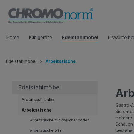
Home
Kühlgeräte
Edelstahlmöbel
Eiswürfelber
Zur Kategorie Kühlgeräte
Zur Kategorie Edelstahlmöbel
Zur Kategorie Dunstabzugshauben
Edelstahlmöbel
Arbeitstische
Abfallkühler
Arbeitsschränke
Kastenhauben
Geträn
Arbeits
Kasten
Arbeitsschränke mit Flügeltüren
Arbei
Edelstahlmöbel
Arb
Zwis
Saladetten
Schnell
Arbeitsschränke mit
Arbeitsschränke
Schiebetüren
Arbei
Gastro-Ar
Arbeitstische
Arbeitsschränke offen
Tisch
Sie entde
Zubehör
mehrere 
Arbeitstische mit Zwischenboden
Schauen 
Gastro-Spülbecken
Servie
bestehen
Arbeitstische offen