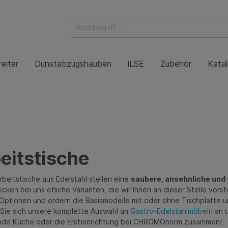
eiter
Dunstabzugshauben
iLSE
Zubehör
Kata
ketheken
tische
hauben
Kühlschränke
Handwasch- & Ausgu
Wandhauben
tstische mit
Wandhauben mit Bel
eitstische
chenboden
kühler / Schockfroster
Tiefkühlschränke
Wandhauben mit Vent
tstische offen
beitstische aus Edelstahl stellen eine
saubere, ansehnliche und 
platten
cken bei uns etliche Varianten, die wir Ihnen an dieser Stelle vor
Optionen und ordern die Basismodelle mit oder ohne Tischplatte u
Sie sich unsere komplette Auswahl an
Gastro-Edelstahlmöbeln
an u
rwagen
Wandhängeschränke
de Küche oder die Ersteinrichtung bei CHROMOnorm zusammen!