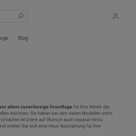
loge
Blog
ssbecken
Kühltische
Schubladenblöcke
euchtung
Tiefkühltische
ilator
vor allem zuverlässige Grundlage
für Ihre Arbeit dar.
stellen möchten. Sie haben bei den vielen Modellen stets
nd kaufen letztere auf Wunsch auch separat hinzu.
nd stellen Sie sich eine neue Ausstattung für Ihre
Wandborde