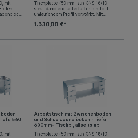
, mit
Tischplatte (50 mm) aus CNS 18/10,
 Boden.
schalldämmend unterfüttert und mit
ladenblock
umlaufendem Profil verstärkt. Mit
/1), mit
Aufkantung hinten 50 mm. Unterbau
1.530,00 €*
üge aus
offen aus CNS 18/10, mit einem fest
m.
eingeschweißten Boden. Rechts ein
iabel
Schubladenblock mit 3
von -5 mm /
Kastenschubladen (GN 2/3), mit
integrierter Griffleiste, Auszüge aus
Edelstahl, Nutzhöhe je 150 mm.
Arbeitshöhe 850-900 mm, variabel
einstellbar. Niveauausgleich von -5 mm /
+10 mm möglich.
enboden
Arbeitstisch mit Zwischenboden
Tiefe 560
und Schubladenblöcken -Tiefe
600mm- Tischpl, allseits ab
, mit
Tischplatte (50 mm) aus CNS 18/10,