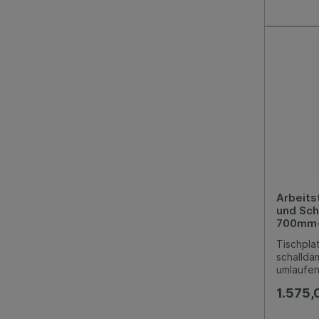
mm über
900 mm, v
Niveauau
möglic
Arbeits
und Sch
700mm- 
Tischpla
schalldä
umlaufen
Aufkantu
1.575,
offen au
eingesch