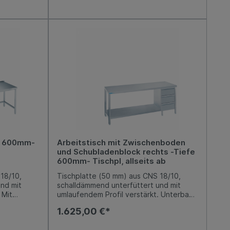
s und
seitlichen Verstrebungen, 150 mm über
 mit 3
Fußboden. Arbeitshöhe 850-900 mm,
mit
variabel einstellbar. Niveauausgleich von
üge aus
-5 mm / +10 mm möglich.
m.
iabel
von -5 mm /
fe 600mm-
Arbeitstisch mit Zwischenboden
und Schubladenblock rechts -Tiefe
600mm- Tischpl, allseits ab
18/10,
Tischplatte (50 mm) aus CNS 18/10,
nd mit
schalldämmend unterfüttert und mit
 Mit
umlaufendem Profil verstärkt. Unterbau
terbau
offen aus CNS 18/10, mit einem fest
1.625,00 €*
erer und
eingeschweißten Boden. Rechts ein
0 mm über
Schubladenblock mit 3