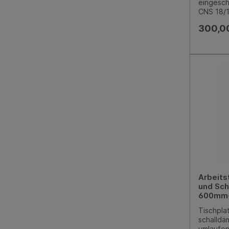
eingesc
CNS 18/
Fußbode
300,0
variabel 
-5 mm / 
Arbeits
und Sch
600mm- 
Tischpla
schalldä
umlaufen