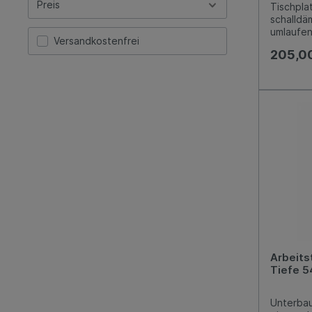
Preis
Tischpla
schalldä
umlaufen
Versandkostenfrei
Aufkant
205,0
Arbeits
Tiefe 5
Unterbau