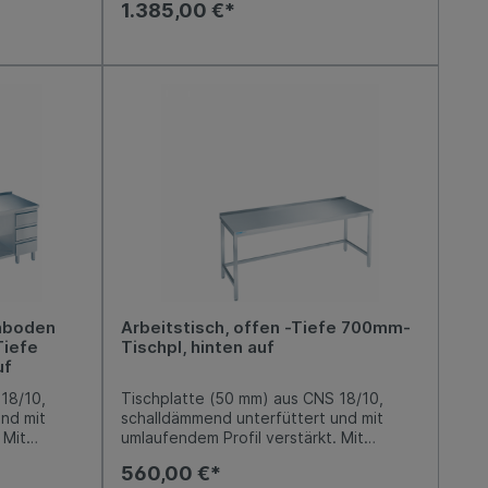
1.385,00 €*
 ein
integrierter Griffleiste, Auszüge aus
Edelstahl, Nutzhöhe je 150 mm.
mit
Arbeitshöhe 800-850 mm, variabel
üge aus
einstellbar. Niveauausgleich von -5 mm /
m.
+10 mm möglich.
iabel
von -5 mm /
enboden
Arbeitstisch, offen -Tiefe 700mm-
Tiefe
Tischpl, hinten auf
uf
18/10,
Tischplatte (50 mm) aus CNS 18/10,
nd mit
schalldämmend unterfüttert und mit
 Mit
umlaufendem Profil verstärkt. Mit
terbau
Aufkantung hinten 50 mm. Unterbau
560,00 €*
em fest
offen aus CNS 18/10, mit hinterer und