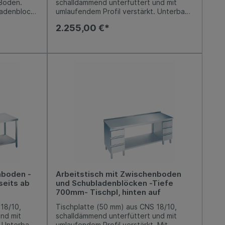
 Boden.
schalldämmend unterfüttert und mit
ladenblock
umlaufendem Profil verstärkt. Unterbau
/3), mit
offen aus CNS 18/10, mit einem fest
2.255,00 €*
üge aus
eingeschweißten Boden. Links und
m.
rechts je ein Schubladenblock mit 3
iabel
Kastenschubladen (GN 2/3), mit
von -5 mm /
integrierter Griffleiste, Auszüge aus
Edelstahl, Nutzhöhe je 150 mm.
Arbeitshöhe 850-900 mm, variabel
einstellbar. Niveauausgleich von -5 mm /
+10 mm möglich.
nboden -
Arbeitstisch mit Zwischenboden
seits ab
und Schubladenblöcken -Tiefe
700mm- Tischpl, hinten auf
18/10,
Tischplatte (50 mm) aus CNS 18/10,
nd mit
schalldämmend unterfüttert und mit
. Unterbau
umlaufendem Profil verstärkt. Mit