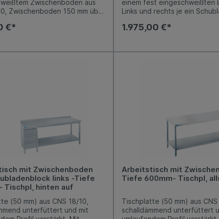
hweißtem Zwischenboden aus
einem fest eingeschweißten
10, Zwischenboden 150 mm über
Links und rechts je ein Schub
n. Arbeitshöhe 800-850 mm,
mit 3 Kastenschubladen (GN 2
0 €*
1.975,00 €*
einstellbar. Niveauausgleich von
integrierter Griffleiste, Ausz
+10 mm möglich.
Edelstahl, Nutzhöhe je 150 m
Arbeitshöhe 800-850 mm, var
einstellbar. Niveauausgleich 
+10 mm möglich.
tisch mit Zwischenboden
Arbeitstisch mit Zwische
ubladenblock links -Tiefe
Tiefe 600mm- Tischpl, all
Tischpl, hinten auf
tte (50 mm) aus CNS 18/10,
Tischplatte (50 mm) aus CNS 
mmend unterfüttert und mit
schalldämmend unterfüttert u
dem Profil verstärkt. Mit
umlaufendem Profil verstärkt