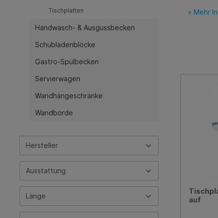
Spülcenter
Tischplatten
» Mehr I
Spültische
Handwasch- & Ausgussbecken
Spültischabdeckungen
Schubladenblöcke
Gastro-Spülbecken
Servierwagen
Wandhängeschränke
Wandborde
Hersteller
Ausstattung
Tischpl
Länge
auf