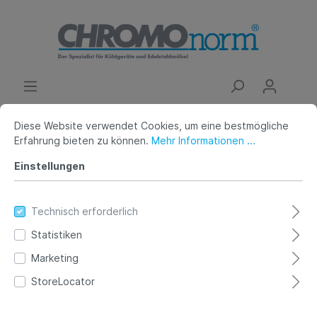
Diese Website verwendet Cookies, um eine bestmögliche
Erfahrung bieten zu können.
Mehr Informationen ...
Shopservice
Widerrufsformular
Einstellungen
Technisch erforderlich
Widerrufsformular
Statistiken
Wenn Sie den Vertrag widerrufen wollen füllen Sie
Marketing
bitte, unter Berücksichtigung Ihres
Widerrufsrecht
,
StoreLocator
dieses Widerrufsformular aus und senden es an uns
zurück: