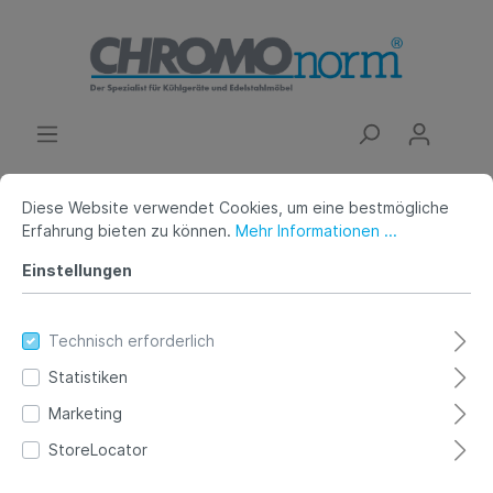
Diese Website verwendet Cookies, um eine bestmögliche
Service/Hilfe
Rücknahme Konzept
Erfahrung bieten zu können.
Mehr Informationen ...
Einstellungen
Rücknahme-Konzept
Technisch erforderlich
Statistiken
Rücknahme-Konzept gem. § 19
Marketing
Abs. 1 ElektroG
StoreLocator
Die Firma CHROMOnorm GmbH mit Sitz in DE 72415