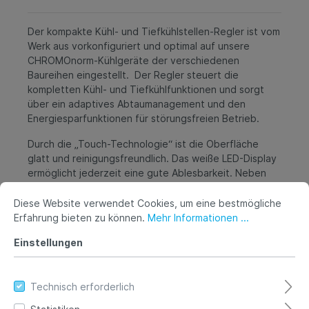
Der kompakte Kühl- und Tiefkühlstellen-Regler ist vom
Werk aus vorkonfiguriert und optimal auf unsere
CHROMOnorm-Kühlgeräte der verschiedenen
Baureihen eingestellt. Der Regler steuert die
kompletten Kühl- und Tiefkühlfunktionen und sorgt
über ein adaptives Abtaumanagement und den
Energiesparfunktionen für störungsfreien Betrieb.
Durch die „Touch-Technologie“ ist die Oberfläche
glatt und reinigungsfreundlich. Das weiße LED-Display
ermöglicht jederzeit eine gute Ablesbarkeit. Neben
dem Alarmsystem für Über- oder Untertemperatur,
Fühlerfehler, Tür offen, stehen für die Kommunikation
Diese Website verwendet Cookies, um eine bestmögliche
verschiedene Schnittstellen-Möglichkeiten optional
Erfahrung bieten zu können.
Mehr Informationen ...
zur Verfügung.
Einstellungen
Technisch erforderlich