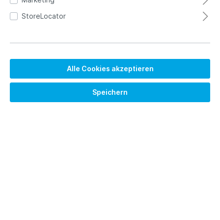
StoreLocator
Alle Cookies akzeptieren
Speichern
2.275,00 €*
Brutto: 2707.25 €
Preise exkl. MwSt. zzgl. Versandkosten
Versandkostenfrei
Lieferzeit auf Anfrage