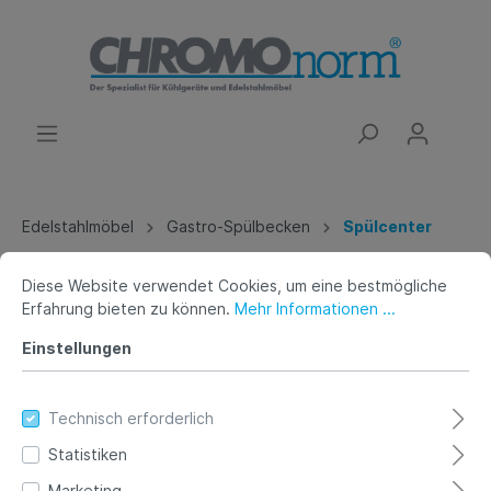
Edelstahlmöbel
Gastro-Spülbecken
Spülcenter
Spülcenter mit 2 Becken links -
Diese Website verwendet Cookies, um eine bestmögliche
Erfahrung bieten zu können.
Mehr Informationen ...
Tiefe 600mm Länge 1800mm-
Einstellungen
Spülenabdeckung mit
Unterbau,Flügeltüren
Technisch erforderlich
Statistiken
Marketing