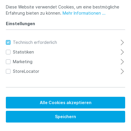
Diese Website verwendet Cookies, um eine bestmögliche
Erfahrung bieten zu können.
Mehr Informationen ...
Einstellungen
Technisch erforderlich
Statistiken
5.015,00 €*
Marketing
Brutto: 5967.85 €
StoreLocator
Preise exkl. MwSt. zzgl. Versandkosten
Versandkostenfrei
In den Warenkorb
Alle Cookies akzeptieren
Produktnummer:
CN-IYT 0300A
Speichern