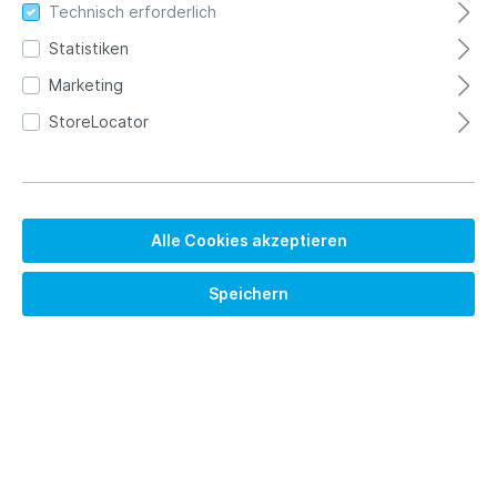
Technisch erforderlich
Statistiken
Marketing
StoreLocator
1.810,00 €*
Alle Cookies akzeptieren
Brutto: 2153.90 €
Preise exkl. MwSt. zzgl. Versandkosten
Speichern
Versandkostenfrei
Sofort verfügbar, Lieferzeit 2 Tage (Zwischenverkauf
vorbehalten)