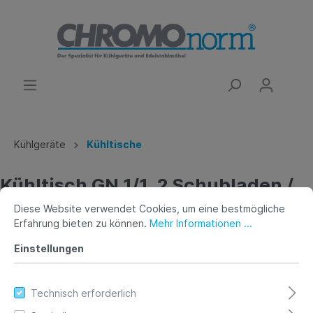
Kühlgeräte
Kühltische
Kühltisch GN 1/1, 2 Schubladen /
1 Tür, mit Tischpl, hinten auf,
Diese Website verwendet Cookies, um eine bestmögliche
Erfahrung bieten zu können.
Mehr Informationen ...
Steckerfertig
Einstellungen
Technisch erforderlich