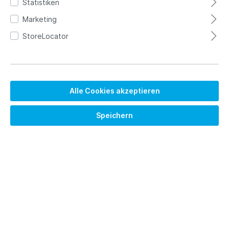
Statistiken
Marketing
StoreLocator
Alle Cookies akzeptieren
Speichern
C
Datenblatt
3.355,00 €*
Brutto: 3992.45 €
Preise exkl. MwSt. zzgl. Versandkosten
Versandkostenfrei