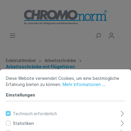
Edelstahlmöbel
Arbeitsschränke
Arbeitsschränke mit Flügeltüren
Diese Website verwendet Cookies, um eine bestmögliche
Arbeitsschrank mit Flügeltür -
Erfahrung bieten zu können.
Mehr Informationen ...
Tiefe 660 (700)mm- ohne
Einstellungen
Tischpl,
Technisch erforderlich
Statistiken