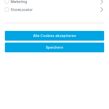
Marketing
StoreLocator
Alle Cookies akzeptieren
Speichern
800,00 €*
Brutto: 952.00 €
Preise exkl. MwSt. zzgl. Versandkosten
Versandkostenfrei
Lieferzeit auf Anfrage
Länge