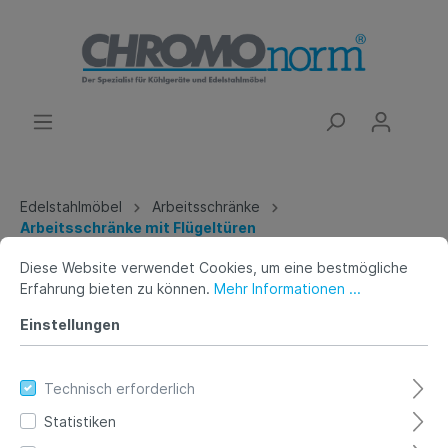
Edelstahlmöbel
Arbeitsschränke
Arbeitsschränke mit Flügeltüren
Diese Website verwendet Cookies, um eine bestmögliche
Arbeitsschrank mit Flügeltüren
Erfahrung bieten zu können.
Mehr Informationen ...
-Tiefe 660 (700)mm- ohne
Einstellungen
Tischpl,
Technisch erforderlich
Statistiken