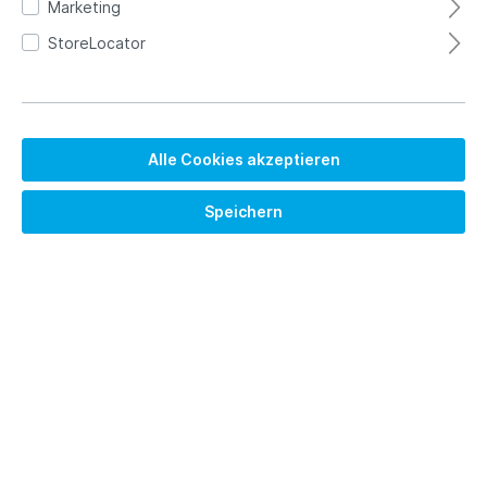
Marketing
StoreLocator
Alle Cookies akzeptieren
Speichern
1.045,00 €*
Brutto: 1243.55 €
Preise exkl. MwSt. zzgl. Versandkosten
Versandkostenfrei
Lieferzeit auf Anfrage
Länge