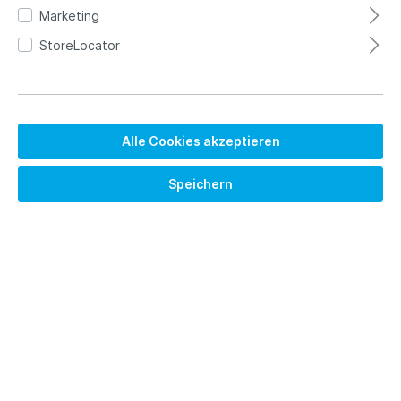
Marketing
StoreLocator
Alle Cookies akzeptieren
Speichern
1.290,00 €*
Brutto: 1535.10 €
Preise exkl. MwSt. zzgl. Versandkosten
Versandkostenfrei
Sofort verfügbar, Lieferzeit 2 Tage (Zwischenverkauf
vorbehalten)