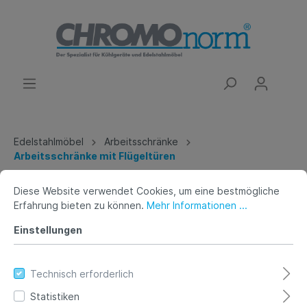
Edelstahlmöbel
Arbeitsschränke
Arbeitsschränke mit Flügeltüren
Arbeitsschrank mit Flügeltüren
Diese Website verwendet Cookies, um eine bestmögliche
Erfahrung bieten zu können.
Mehr Informationen ...
-Tiefe 600mm- Tischpl, hinten
Einstellungen
auf
Technisch erforderlich
Statistiken