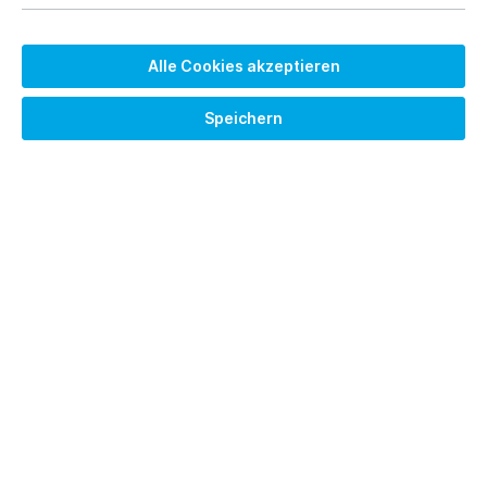
Alle Cookies akzeptieren
Speichern
2.195,00 €*
Brutto: 2612.05 €
Preise exkl. MwSt. zzgl. Versandkosten
Versandkostenfrei
Lieferzeit auf Anfrage
Tiefe
900mm
1200mm