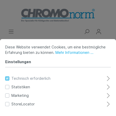
Diese Website verwendet Cookies, um eine bestmögliche
Erfahrung bieten zu können.
Mehr Informationen ...
Dunstabzugshauben
Kastenhauben
Einstellungen
Kastenhaube -L 1800mm mit
LED-Einbaubeleuchtung
Technisch erforderlich
Statistiken
Marketing
StoreLocator