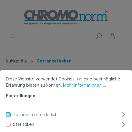
Kühlgeräte
Getränketheken
Getränketheke, 2 Becken rechts,
Diese Website verwendet Cookies, um eine bestmögliche
Erfahrung bieten zu können.
Mehr Informationen ...
3 Türen, mit Abdeckung,
Einstellungen
Steckerfertig
Technisch erforderlich
Statistiken