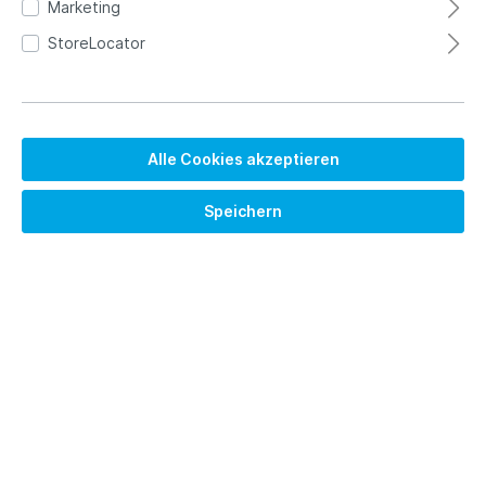
Marketing
StoreLocator
Alle Cookies akzeptieren
Speichern
5.430,00 €*
Brutto: 6461.70 €
Preise exkl. MwSt. zzgl. Versandkosten
Versandkostenfrei
Sofort verfügbar, Lieferzeit 2 Tage (Zwischenverkauf
vorbehalten)