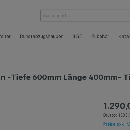
eiter
Dunstabzugshauben
iLSE
Zubehör
Kata
ketheken
tische
hauben
Kühlschränke
Handwasch- & Ausgu
Wandhauben
n -Tiefe 600mm Länge 400mm- Tisc
tstische mit
Wandhauben mit Bel
chenboden
kühler / Schockfroster
Tiefkühlschränke
Wandhauben mit Vent
tstische offen
1.290,
platten
Brutto: 1535.
Preise exkl. 
rwagen
Wandhängeschränke