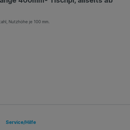
nge 400mm- Tischpl, allseits ab"
stahl, Nutzhöhe je 100 mm.
Service/Hilfe