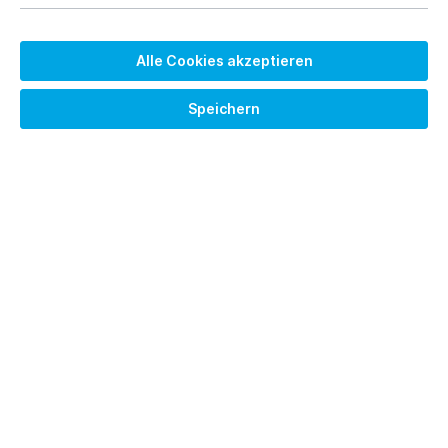
Alle Cookies akzeptieren
Speichern
2.040,00 €*
Brutto: 2427.60 €
Preise exkl. MwSt. zzgl. Versandkosten
Versandkostenfrei
Lieferzeit auf Anfrage