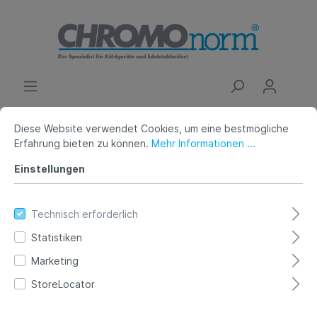
Diese Website verwendet Cookies, um eine bestmögliche
Erfahrung bieten zu können.
Mehr Informationen ...
Edelstahlmöbel
Schubladenblöcke
Einstellungen
Schubladenblock mit 6
Schubladen -Tiefe 600mm
Technisch erforderlich
Statistiken
Länge 800mm- Tischpl, hinten
Marketing
auf
StoreLocator