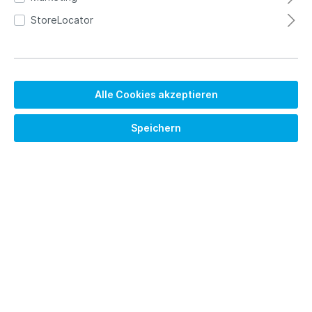
StoreLocator
Alle Cookies akzeptieren
Speichern
4.765,00 €*
Brutto: 5670.35 €
Preise exkl. MwSt. zzgl. Versandkosten
Versandkostenfrei
Lieferzeit auf Anfrage
In den Warenkorb